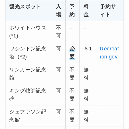
観光スポット
入
予
料
予約サ
場
約
金
イト
ホワイトハウス
不
–
–
(*1)
可
ワシントン記念
可
必
＄1
Recreat
塔（*2)
要
ion.gov
リンカーン記念
可
不
無
館
要
料
キング牧師記念
可
不
無
碑
要
料
ジェファソン記
可
不
無
念館
要
料