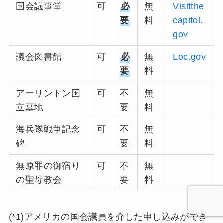
国会議事堂
可
必
無
Visitthe
要
料
capitol.
gov
議会図書館
可
必
無
Loc.gov
要
料
アーリントン国
可
不
無
立墓地
要
料
海兵隊戦争記念
可
不
無
碑
要
料
無原罪の御宿り
可
不
無
の聖母教会
要
料
(*1)アメリカの国会議員を介した申し込みができ